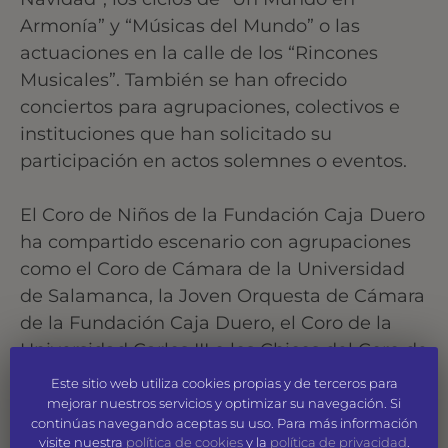
Armonía” y “Músicas del Mundo” o las
actuaciones en la calle de los “Rincones
Musicales”. También se han ofrecido
conciertos para agrupaciones, colectivos e
instituciones que han solicitado su
participación en actos solemnes o eventos.
El Coro de Niños de la Fundación Caja Duero
ha compartido escenario con agrupaciones
como el Coro de Cámara de la Universidad
de Salamanca, la Joven Orquesta de Cámara
de la Fundación Caja Duero, el Coro de la
Universidad Carlos III o los Chicos del Coro de
Saint Marc.
Este sitio web utiliza cookies propias y de terceros para
mejorar nuestros servicios y optimizar su navegación. Si
continúas navegando aceptas su uso. Para más información
Nuestra agrupación ha realizado también
visite nuestra
política de cookies
y la
política de privacidad
.