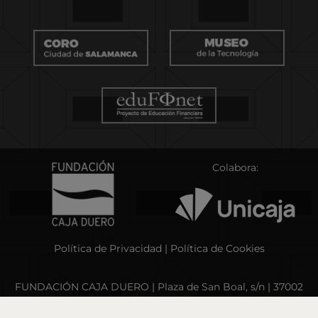
Colabora:
Política de Privacidad
|
Política de Cookies
FUNDACIÓN CAJA DUERO | Plaza de San Boal, s/n | 37002
SALAMANCA