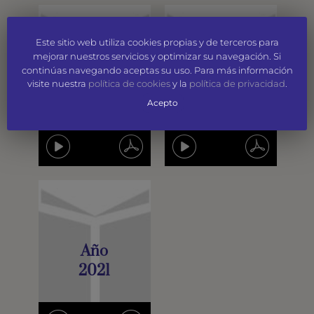
Este sitio web utiliza cookies propias y de terceros para
mejorar nuestros servicios y optimizar su navegación. Si
continúas navegando aceptas su uso. Para más información
Año
Año
visite nuestra
política de cookies
y la
política de privacidad
.
2023
2022
Acepto
Año
2021