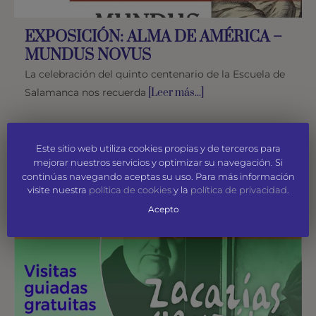
EXPOSICIÓN: ALMA DE AMÉRICA –
MUNDUS NOVUS
La celebración del quinto centenario de la Escuela de
Salamanca nos recuerda
[Leer más...]
Este sitio web utiliza cookies propias y de terceros para
mejorar nuestros servicios y optimizar su navegación. Si
continúas navegando aceptas su uso. Para más información
visite nuestra
política de cookies
y la
política de privacidad
.
Acepto