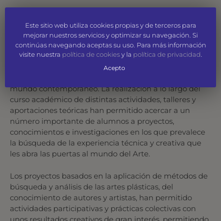
Este curso 2018-2019 la Escuela de Arte de San Eloy de
la Fundación Caja Duero, presenta su exposición de
Este sitio web utiliza cookies propias y de terceros para
final de un curso que ha tenido la vista puesta en
mejorar nuestros servicios y optimizar su navegación. Si
incorporar nuevas actividades a los programas
continúas navegando aceptas su uso. Para más información
visite nuestra
política de cookies
y la
política de privacidad
.
establecidos, aportando en lo posible una visión de un
lado continuadora de lo desarrollado a lo largo de su
Acepto
historia junto con otras experiencias adaptadas a un
mundo contemporáneo. La realización a lo largo del
curso académico de distintas actividades, talleres y
aportaciones teóricas han permitido acercar a un
número importante de alumnos a proyectos,
conocimientos e investigaciones en los que prevalece
la búsqueda de la experiencia técnica y creativa que
les abra las puertas al mundo del Arte.
Los proyectos basados en la aplicación de métodos de
búsqueda y análisis de las artes plásticas, del
conocimiento de autores y artistas, han permitido
actividades participativas y prácticas colectivas con
unos resultados creativos de gran interés, permitiendo