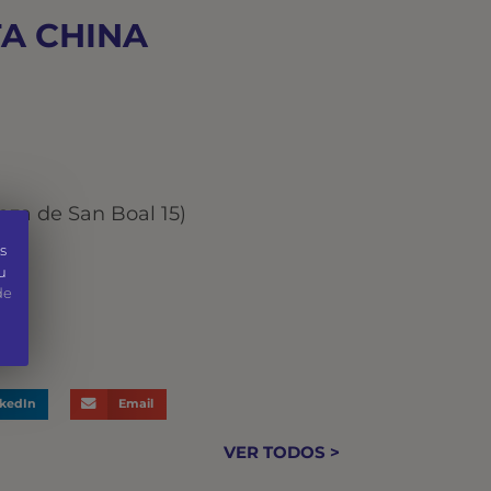
TA CHINA
aza de San Boal 15)
s
u
de
nkedIn
Email
VER TODOS >