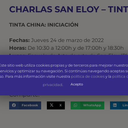
CHARLAS SAN ELOY – TIN
TINTA CHINA: INICIACIÓN
Fechas:
Jueves 24 de marzo de 2022
Horas:
De 10:30 a 12:00h y de 17:00h y 18:30h
Lugar:
Escuela de Arte de arte de San Eloy (Pl
Ponente:
Aída Rubio
Este sitio web utiliza cookies propias y de terceros para mejorar nuestro
servicios y optimizar su navegación. Si continúas navegando aceptas s
so. Para más información visite nuestra
política de cookies
y la
política 
Entrada libre hasta completar el aforo
Acepto
privacidad
.
Comparte:
Facebook
X
WhatsApp
Li