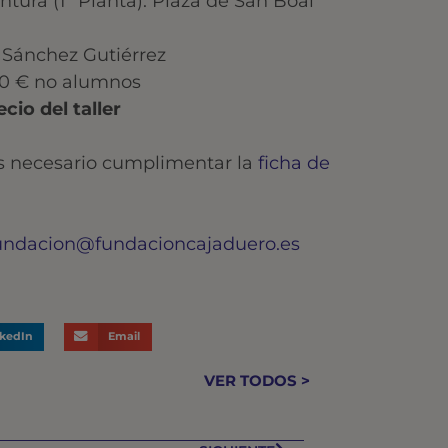
ntura (1ª Planta). Plaza de San Boal
 Sánchez Gutiérrez
,00 € no alumnos
cio del taller
es necesario cumplimentar la
ficha de
undacion@fundacioncajaduero.es
nkedIn
Email
VER TODOS >