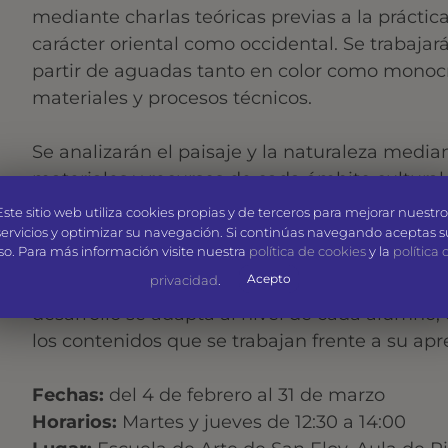
mediante charlas teóricas previas a la práctica 
carácter oriental como occidental. Se trabajará
partir de aguadas tanto en color como monocr
materiales y procesos técnicos.
Se analizarán el paisaje y la naturaleza median
materiales y recursos de cada ámbito cultural 
diferencias, lo que nos permitirá no sólo pone
Este sitio web utiliza cookies propias y de terceros para mejorar nuestro
adquiridos sino también fomentar una reflexió
servicios y optimizar su navegación. Si continúas navegando aceptas s
so. Para más información visite nuestra
política de cookies
y la
política 
Acepto
privacidad
.
No son necesarios conocimientos previos
pa
desarrollo se adapta al nivel de cada alumno,
los contenidos que se trabajan frente a su ap
Fechas:
del 4 de febrero al 31 de marzo
Horarios:
Martes y jueves de 12:30 a 14:00