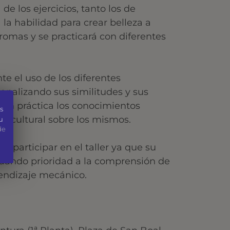
de los ejercicios, tanto los de
 la habilidad para crear belleza a
omas y se practicará con diferentes
te el uso de los diferentes
analizando sus similitudes y sus
r en práctica los conocimientos
s
n cultural sobre los mismos.
u
de
ra participar en el taller ya que su
 dando prioridad a la comprensión de
rendizaje mecánico.