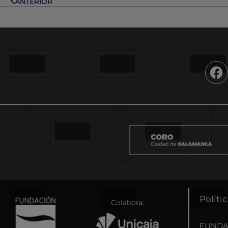
ANTERIOR
Políti
Colabora:
FUNDAC