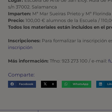
Lugar:
Escuela de Arte de San Eloy. Aula de Pi
s/n 37002. Salamanca
Imparten:
Mª Mar Sueiras Prieto y Mª Florinda
Precio:
100,00 € alumnos de la Escuela / 110
Todos los materiales están incluidos en el pre
Inscripciones:
Para formalizar la inscripción 
inscripción
Más información:
Tfno: 923 273 100 / e-mail:
f
Comparte:
Facebook
X
WhatsApp
Li