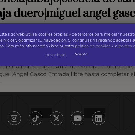
ja duero|miguel angel gas
Este sitio web utiliza cookies propias y de terceros para mejorar nuestro
servicios y optimizar su navegación. Si continúas navegando aceptas s
so. Para más información visite nuestra
política de cookies
y la
política 
na
Acepto
privacidad
.
 17:00 horas Lugar: Aula de Pintura. 1ª planta del
guel Angel Gasco Entrada libre hasta completar el 
 …