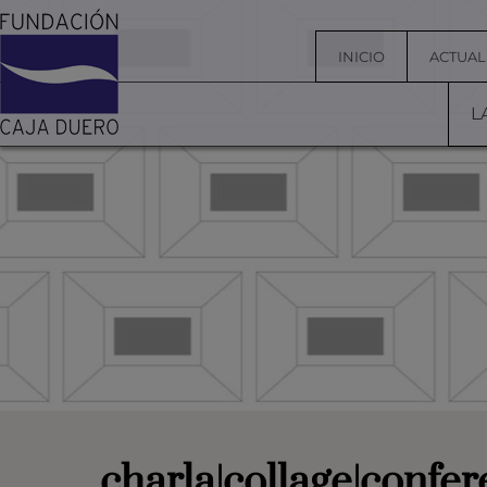
INICIO
ACTUAL
L
charla|collage|confer