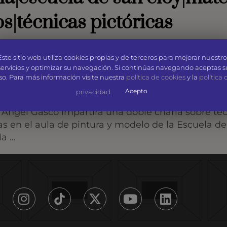
s|técnicas pictóricas
Este sitio web utiliza cookies propias y de terceros para mejorar nuestro
servicios y optimizar su navegación. Si continúas navegando aceptas s
so. Para más información visite nuestra
política de cookies
y la
política 
les y Recursos
Acepto
privacidad
.
ngel Gasco impartirá una doble charla sobre técni
oras en el aula de pintura y modelo de la Escuela de
la …