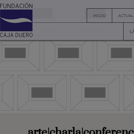
INICIO
ACTUAL
L
arte|charla|conferenc