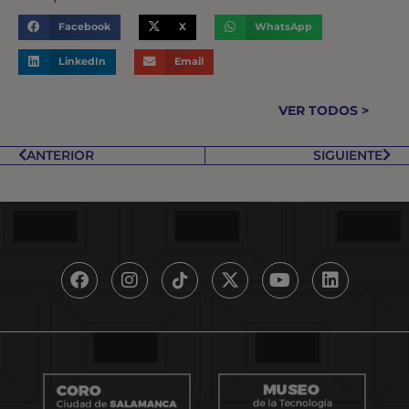
Facebook
X
WhatsApp
LinkedIn
Email
VER TODOS >
ANTERIOR
SIGUIENTE