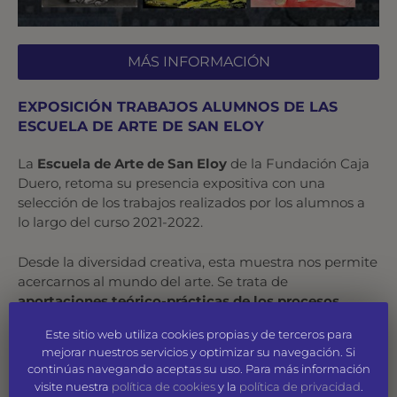
MÁS INFORMACIÓN
EXPOSICIÓN TRABAJOS ALUMNOS DE LAS
ESCUELA DE ARTE DE SAN ELOY
La
Escuela de Arte de San Eloy
de la Fundación Caja
Duero, retoma su presencia expositiva con una
selección de los trabajos realizados por los alumnos a
lo largo del curso 2021-2022.
Desde la diversidad creativa, esta muestra nos permite
acercarnos al mundo del arte. Se trata de
aportaciones teórico-prácticas de los procesos
formativos seguidos a lo largo del curso
, donde
Este sitio web utiliza cookies propias y de terceros para
priman las propuestas personales y creativas reflejo de
mejorar nuestros servicios y optimizar su navegación. Si
una experiencia viva en la adquisición de
continúas navegando aceptas su uso. Para más información
conocimientos técnicos y artísticos.
visite nuestra
política de cookies
y la
política de privacidad
.