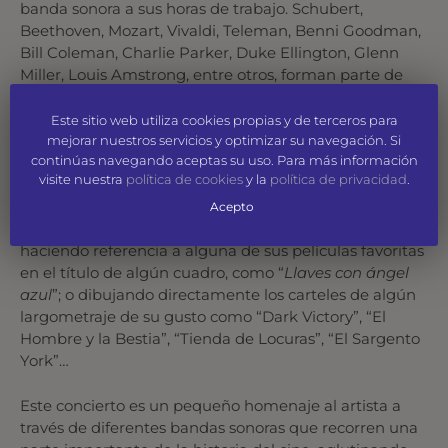
banda sonora a sus horas de trabajo. Schubert,
Beethoven, Mozart, Vivaldi, Teleman, Benni Goodman,
Bill Coleman, Charlie Parker, Duke Ellington, Glenn
Miller, Louis Amstrong, entre otros, forman parte de
una discoteca personal en la que Zacarías, a buen
seguro, encontró no pocos elementos de inspiración.
Este sitio web utiliza cookies propias y de terceros para
mejorar nuestros servicios y optimizar su navegación. Si
continúas navegando aceptas su uso. Para más información
Asimismo, su producción pictórica está salpicada de
visite nuestra
política de cookies
y la
política de privacidad
.
continuas referencias al mundo del cine, integrando
en sus obras a algunas de las actrices que más le
Acepto
gustaban, como Marilyn Monroe o Marlene Dietrich;
haciendo referencia a alguna de sus películas favoritas
en el título de algún cuadro, como “
Llaves con ángel
azul
”; o dibujando directamente los carteles de algún
largometraje de su gusto como “Dark Victory”, “El
Hombre y la Bestia”, “Tienda de Locuras”, “El Sargento
York”…
Este concierto es un pequeño homenaje al artista a
través de diferentes bandas sonoras que recorren una