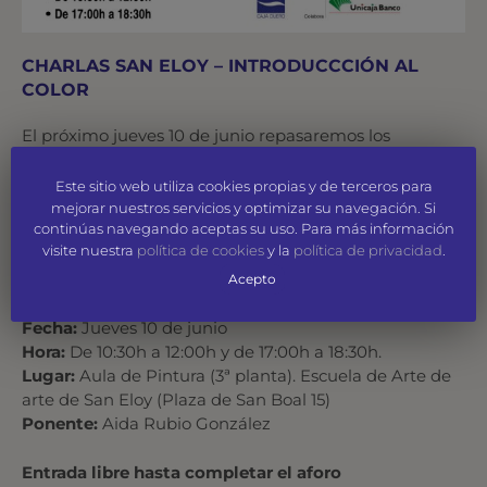
CHARLAS SAN ELOY – INTRODUCCCIÓN AL
COLOR
El próximo jueves 10 de junio repasaremos los
ejercicios de color que hemos realizado en la clase de
expresión gráfica, con el fin de asentar conceptos
Este sitio web utiliza cookies propias y de terceros para
adquiridos. No faltéis!
mejorar nuestros servicios y optimizar su navegación. Si
continúas navegando aceptas su uso. Para más información
visite nuestra
política de cookies
y la
política de privacidad
.
La misma charla se dará en dos horarios, de 10:30h a
12:00h y de 17:00 a 18:30h.
Acepto
Fecha:
Jueves 10 de junio
Hora:
De 10:30h a 12:00h y de 17:00h a 18:30h.
Lugar:
Aula de Pintura (3ª planta). Escuela de Arte de
arte de San Eloy (Plaza de San Boal 15)
Ponente:
Aida Rubio González
Entrada libre hasta completar el aforo