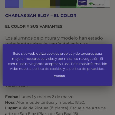
CHARLAS SAN ELOY – EL COLOR
EL COLOR Y SUS VARIANTES
Los alumnos de pintura y modelo han estado
trabajando sobre la teoría del color y el
pigmento. Las prácticas han sido muy variadas
Este sitio web utiliza cookies propias y de terceros para
e interesantes. Este bloque de actividad se
mejorar nuestros servicios y optimizar su navegación. Si
finalizará con una semana dedicada al análisis
continúas navegando aceptas su uso. Para más información
del color, del 1 al 4 de Marzo, y que
visite nuestra
política de cookies
y la
política de privacidad
.
arrancaremos con una charla de Miguel Ángel
Acepto
Gasco que lleva por título “El color y sus
variantes”.
Fecha:
Lunes 1 y martes 2 de marzo
Hora:
Alumnos de pintura y modelo: 18:30.
Lugar:
Aula de Pintura (1ª planta). Escuela de Arte de
arte de San Eloy (Plaza de San Boal 15)