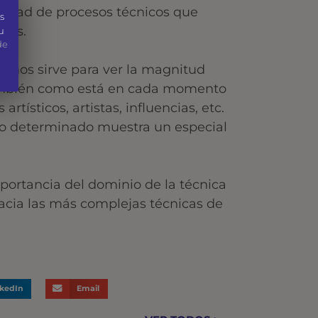
rsidad de procesos técnicos que
s
rías.
u
de
e nos sirve para ver la magnitud
 también como está en cada momento
ísticos, artistas, influencias, etc.
o determinado muestra un especial
mportancia del dominio de la técnica
acia las más complejas técnicas de
nkedIn
Email